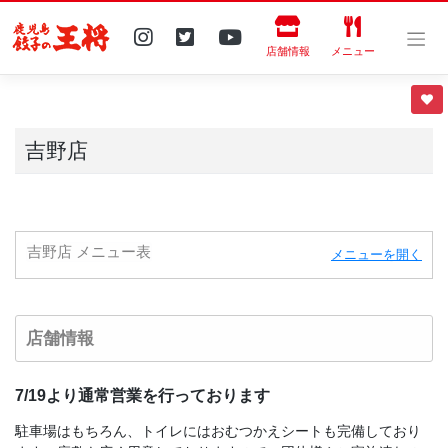
Skip
to
content
店舗情報
メニュー
吉野店
吉野店 メニュー表
メニューを開く
店舗情報
7/19より通常営業を行っております
駐車場はもちろん、トイレにはおむつかえシートも完備しており