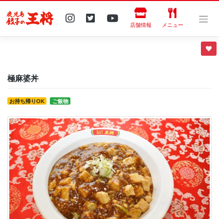
Skip
to
content
店舗情報
メニュー
極麻婆丼
お持ち帰りOK
ご飯物