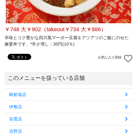
￥748 大￥902（takeout￥734 大￥886）
辛味とコク豊かな四川風マーボー豆腐をアツアツのご飯にのせた
麻婆丼です。*辛さ増し：30円(10％)
お気に入り登録
このメニューを扱っている店舗
騎射場店
伊敷店
笹貫店
吉野店