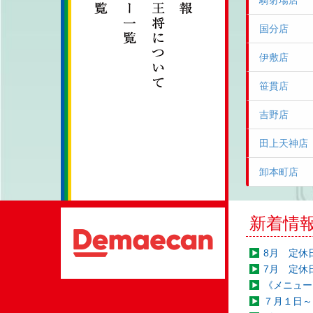
騎射場店
国分店
伊敷店
笹貫店
吉野店
田上天神店
卸本町店
新着情
8月 定休
7月 定休
《メニュー
７月１日～