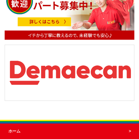
ー
シ
ョ
ン
ホーム