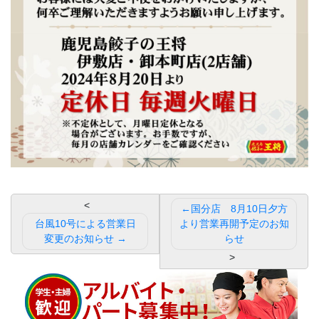
投
国分店 8月10日夕方
稿
台風10号による営業日
より営業再開予定のお知
変更のお知らせ
らせ
ナ
ビ
ゲ
ー