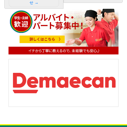
せ
ビ
ゲ
ー
シ
ョ
ン