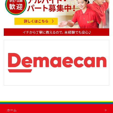
ー
シ
ョ
ン
ホーム