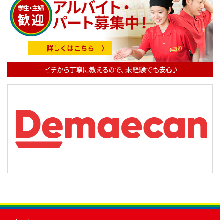
ゲ
ー
シ
ョ
ン