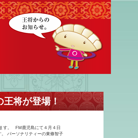
餃子の王将が登場！
ます。 FM鹿児島にて４月４日
す。 パーソナリティーの東條智子