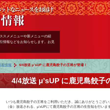
ススメメニューや新メニューの紹
引情報などをお知らせします。お見
新着情報
4/4放送 μ’sUP に鹿児島餃子の王将が登場！
4/4放送 μ’sUP に鹿児島
いつも鹿児島餃子の王将をご利用いただき、誠にありがとうござい
（金）放送される、μ’sUPにて鹿児島餃子の王将の生告知を行いま