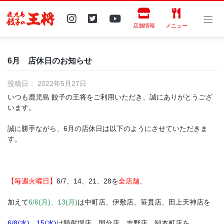
Skip
to
content
店舗情報
メニュー
6月 店休日のお知らせ
投稿日：
2022年5月27日
いつも鹿児島 餃子の王将をご利用いただき、誠にありがとうござ
います。
誠に勝手ながら、6月の店休日は以下のようにさせていただきま
す。
【毎週火曜日】
6/7、14、21、28を
全店舗
、
加えて
6/6(月)、13(月)
は中町店、伊敷店、笹貫店、田上天神店を
6/8(水)、15(水)
は騎射場店、国分店、吉野店、卸本町店を