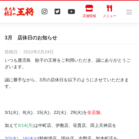
Skip
to
content
店舗情報
メニュー
3月 店休日のお知らせ
投稿日：
2022年2月24日
いつも鹿児島 餃子の王将をご利用いただき、誠にありがとうご
ざいます。
誠に勝手ながら、3月の店休日を以下のようにさせていただきま
す。
3/1(火)、8(火)、15(火)、22(火)、29(火)を
全店舗
、
加えて
3/14(月)
は中町店、伊敷店、笹貫店、田上天神店を
3/2(水)、16(水)
は騎射場店、国分店、吉野店、卸本町店を