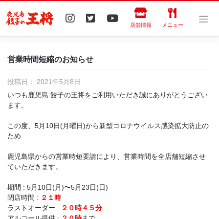
Skip
to
content
店舗情報
メニュー
営業時間短縮のお知らせ
投稿日：
2021年5月8日
いつも鹿児島 餃子の王将をご利用いただき誠にありがとうござい
ます。
この度、5月10日(月曜日)から新型コロナウイルス感染拡大防止の
ため
鹿児島県からの営業時短要請により、営業時間を全店舗短縮させ
ていただきます。
期間 : 5月10日(月)〜5月23日(日)
閉店時間 :
２１時
ラストオーダー :
２０時４５分
アルコール提供 :
２０時
まで