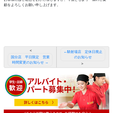
顧をよろしくお願い申し上げます。
投
騎射場店 定休日廃止
稿
国分店 平日限定 営業
のお知らせ
時間変更のお知らせ
ナ
ビ
ゲ
ー
シ
ョ
ン