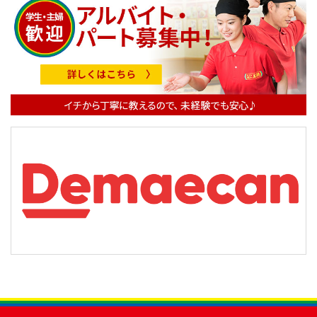
ゲ
ー
シ
ョ
ン