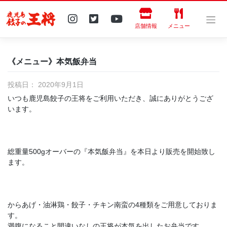
Skip
to
content
店舗情報
メニュー
《メニュー》本気飯弁当
投稿日：
2020年9月1日
いつも鹿児島餃子の王将をご利用いただき、誠にありがとうござ
います。
総重量500gオーバーの『本気飯弁当』を本日より販売を開始致し
ます。
からあげ・油淋鶏・餃子・チキン南蛮の4種類をご用意しておりま
す。
満腹になること間違いなしの王将が本気を出したお弁当です。