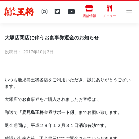
Skip
to
content
店舗情報
メニュー
大塚店閉店に伴うお食事券返金のお知らせ
投稿日：
2017年10月3日
いつも鹿児島王将各店をご利用いただき、誠にありがとうござい
ます。
大塚店でお食事券をご購入されましたお客様は 、
郵送で
「鹿児島王将金券サポート係」
までお願い致します。
返金期間は、平成２９年１２月３１日消印有効です。
確認が出来次第、現金書留にてご返金させていただきます。