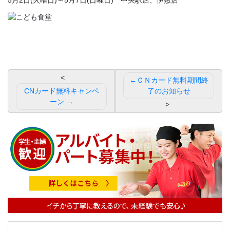
投
ＣＮカード無料期間終
稿
CNカード無料キャンペ
了のお知らせ
ーン
ナ
ビ
ゲ
ー
シ
ョ
ン