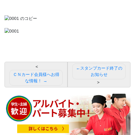
投
スタンプカード終了の
稿
ＣＮカード会員様へお得
お知らせ
な情報！
ナ
ビ
ゲ
ー
シ
ョ