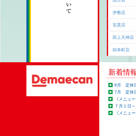
国分店
伊敷店
笹貫店
田上天神店
卸本町店
新着情
8月 定休
7月 定休
《メニュー
７月１日～
《メニュー