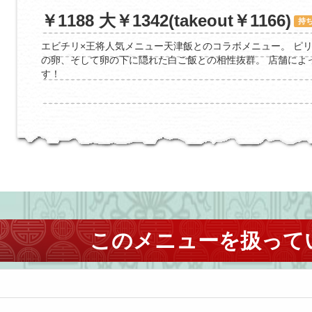
￥1188 大￥1342(takeout￥1166)
持
エビチリ×王将人気メニュー天津飯とのコラボメニュー。 ピ
の卵、そして卵の下に隠れた白ご飯との相性抜群。 店舗によ
す！
このメニューを扱って