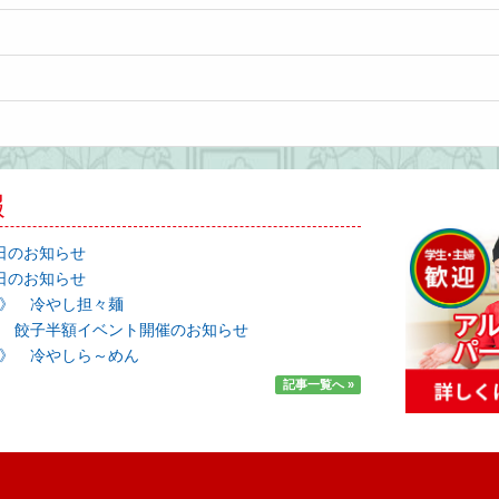
報
日のお知らせ
日のお知らせ
》 冷やし担々麺
 餃子半額イベント開催のお知らせ
》 冷やしら～めん
記事一覧へ »