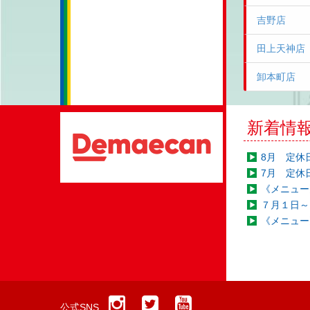
吉野店
田上天神店
卸本町店
新着情
8月 定休
7月 定休
《メニュー
７月１日～
《メニュー
公式SNS