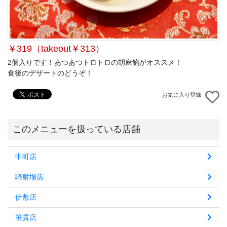
￥319（takeout￥313）
2個入りです！あつあつトロトロの胡麻餡がオススメ！
食後のデザートのどうぞ！
お気に入り登録
このメニューを扱っている店舗
中町店
騎射場店
伊敷店
笹貫店