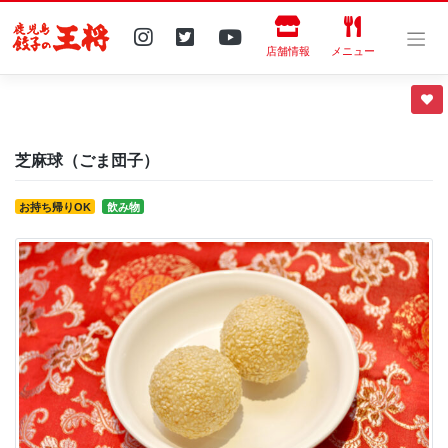
Skip
to
content
店舗情報
メニュー
芝麻球（ごま団子）
お持ち帰りOK
飲み物